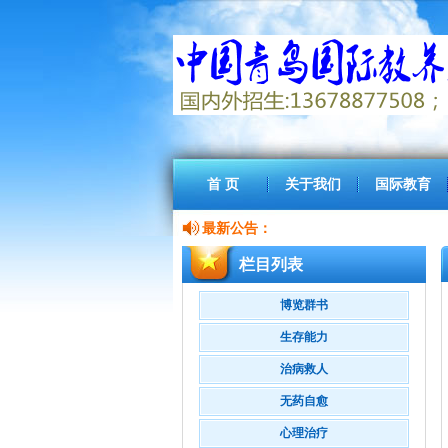
首 页
关于我们
国际教育
最新公告：
栏目列表
博览群书
生存能力
治病救人
无药自愈
心理治疗