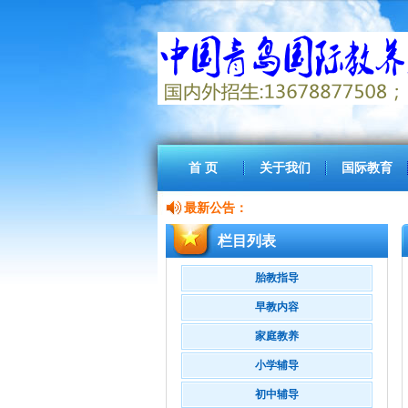
首 页
关于我们
国际教育
最新公告：
栏目列表
胎教指导
早教内容
家庭教养
小学辅导
初中辅导