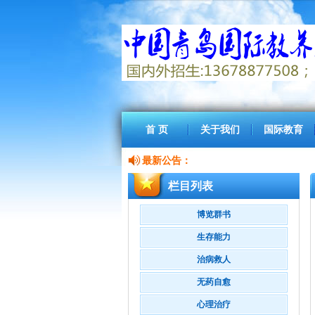
首 页
关于我们
国际教育
最新公告：
栏目列表
博览群书
生存能力
治病救人
无药自愈
心理治疗