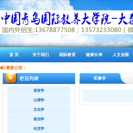
首 页
关于我们
国际教育
健康长寿
人文创新
最新公告：
栏目列表
军事学
语言学
心理学
文化学
政治学
社交学