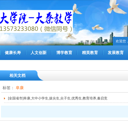
欢迎您
健康长寿
人文创新
博学教育
精英教育
发展教育
相关文档
标签：
阜康
[全国省市]阜康,大中小学生,拔尖生,尖子生,优秀生,教育培养,秦启竞