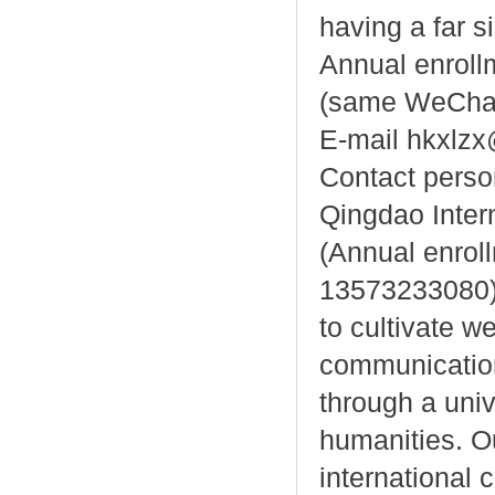
having a far s
Annual enroll
(same WeChat
E-mail hkxlz
Contact person
Qingdao Intern
(Annual enrol
13573233080) I
to cultivate w
communication 
through a univ
humanities. O
international 