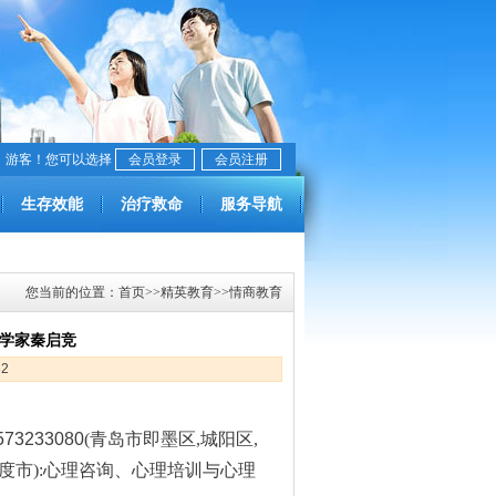
，游客！您可以选择
会员登录
会员注册
生存效能
治疗救命
服务导航
您当前的位置：
首页
>>
精英教育
>>
情商教育
训学家秦启竞
82
573233080
(
青岛市即墨区,城阳区,
度市):
心理咨询、心理培训与心理