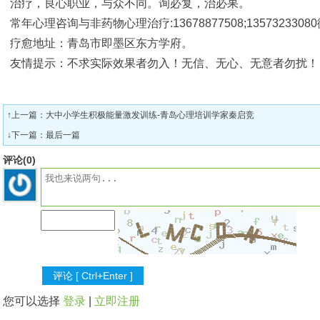
治疗，良心职业，与众不同。询必复，治必果。
常年心理咨询与非药物心理治疗
:13678877508;13573233080
疗愈地址：青岛市即墨区东方学府。
友情提示：不求实际效果者勿入！无信、无心、无意者勿扰！
↑上一篇：
大中小学生积极能量激发训练-青岛心理培训学家秦启竞
↓下一篇：最后一篇
评论(
0
)
您可以选择
登录
|
立即注册