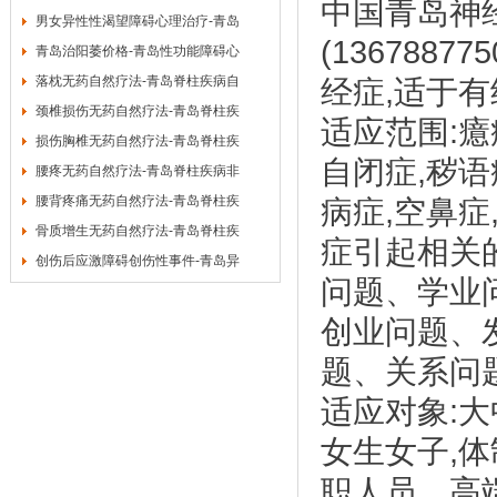
中国青岛神
男女异性性渴望障碍心理治疗-青岛
(136788775
青岛治阳萎价格-青岛性功能障碍心
落枕无药自然疗法-青岛脊柱疾病自
经症
,
适于有
颈椎损伤无药自然疗法-青岛脊柱疾
适应范围
:
癔
损伤胸椎无药自然疗法-青岛脊柱疾
自闭症
,
秽语
腰疼无药自然疗法-青岛脊柱疾病非
腰背疼痛无药自然疗法-青岛脊柱疾
病症
,
空鼻症
骨质增生无药自然疗法-青岛脊柱疾
症引起相关
创伤后应激障碍创伤性事件-青岛异
问题、学业
创业问题、
题、关系问
适应对象
:
大
女生女子
,
体
职人员，高