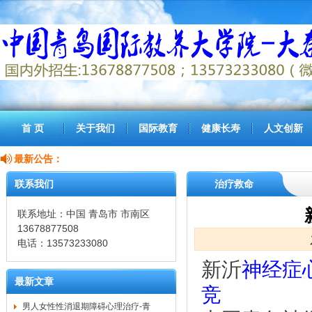
首 页
关于我们
国际教育
健康长寿
人文创新
最新公告：
联系我们
治疗救命
联系地址：中国 青岛市 市南区
13678877508
电话：13573233080
新沂
神经症
最新文章
竞
男人女性性消退期障碍心理治疗-青