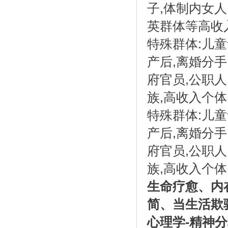
,
子
体制内女人
英群体等高收
:
特殊群体
儿童
,
产后
离婚分手
,
府官员
公职人
,
族
高收入个体
:
特殊群体
儿童
,
产后
离婚分手
,
府官员
公职人
,
族
高收入个体
生命疗愈、内
简、当生活欺
-
心理学
精神分